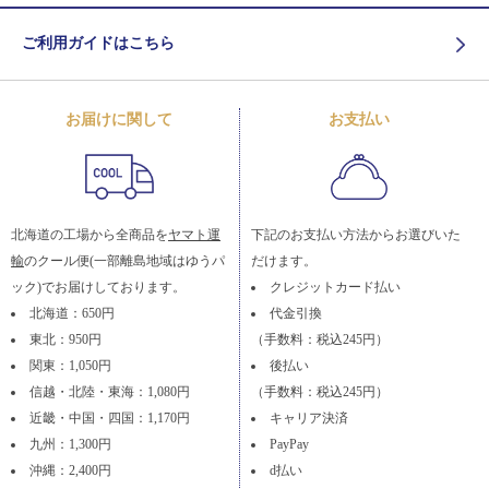
ご利用ガイドはこちら
お届けに関して
お支払い
北海道の工場から全商品を
ヤマト運
下記のお支払い方法からお選びいた
輸
のクール便(一部離島地域はゆうパ
だけます。
ック)でお届けしております。
クレジットカード払い
北海道：650円
代金引換
東北：950円
（手数料：税込245円）
関東：1,050円
後払い
信越・北陸・東海：1,080円
（手数料：税込245円）
近畿・中国・四国：1,170円
キャリア決済
九州：1,300円
PayPay
沖縄：2,400円
d払い