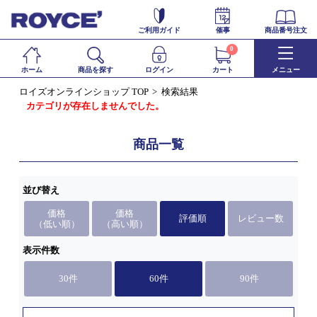
ご利用ガイド
催事
商品番号注文
0
ホーム
商品を探す
ログイン
カート
メニュー
ロイズオンラインショップ TOP
検索結果
カテゴリが存在しませんでした。
商品一覧
並び替え
価格
価格
評価順
レビュー数
（低い順）
（高い順）
表示件数
30件
60件
90件