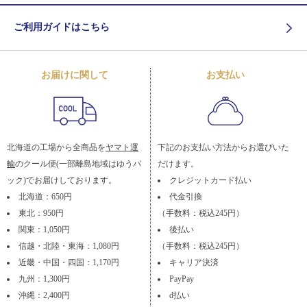
ご利用ガイドはこちら
お届けに関して
お支払い
北海道の工場から全商品を
ヤマト運
下記のお支払い方法からお選びいた
輸
のクール便(一部離島地域はゆうパ
だけます。
ック)でお届けしております。
クレジットカード払い
北海道：650円
代金引換
東北：950円
（手数料：税込245円）
関東：1,050円
後払い
信越・北陸・東海：1,080円
（手数料：税込245円）
近畿・中国・四国：1,170円
キャリア決済
九州：1,300円
PayPay
沖縄：2,400円
d払い