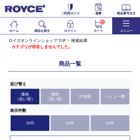
ご利用ガイド
催事
商品番号注文
0
ホーム
商品を探す
ログイン
カート
メニュー
ロイズオンラインショップ TOP
検索結果
カテゴリが存在しませんでした。
商品一覧
並び替え
価格
価格
評価順
レビュー数
（低い順）
（高い順）
表示件数
30件
60件
90件