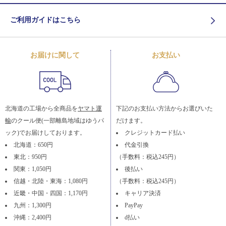
ご利用ガイドはこちら
お届けに関して
お支払い
北海道の工場から全商品を
ヤマト運
下記のお支払い方法からお選びいた
輸
のクール便(一部離島地域はゆうパ
だけます。
ック)でお届けしております。
クレジットカード払い
北海道：650円
代金引換
東北：950円
（手数料：税込245円）
関東：1,050円
後払い
信越・北陸・東海：1,080円
（手数料：税込245円）
近畿・中国・四国：1,170円
キャリア決済
九州：1,300円
PayPay
沖縄：2,400円
d払い