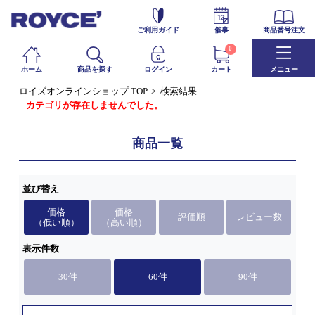
ご利用ガイド
催事
商品番号注文
0
ホーム
商品を探す
ログイン
カート
メニュー
ロイズオンラインショップ TOP
検索結果
カテゴリが存在しませんでした。
商品一覧
並び替え
価格
価格
評価順
レビュー数
（低い順）
（高い順）
表示件数
30件
60件
90件