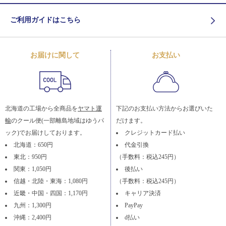
ご利用ガイドはこちら
お届けに関して
お支払い
北海道の工場から全商品を
ヤマト運
下記のお支払い方法からお選びいた
輸
のクール便(一部離島地域はゆうパ
だけます。
ック)でお届けしております。
クレジットカード払い
北海道：650円
代金引換
東北：950円
（手数料：税込245円）
関東：1,050円
後払い
信越・北陸・東海：1,080円
（手数料：税込245円）
近畿・中国・四国：1,170円
キャリア決済
九州：1,300円
PayPay
沖縄：2,400円
d払い