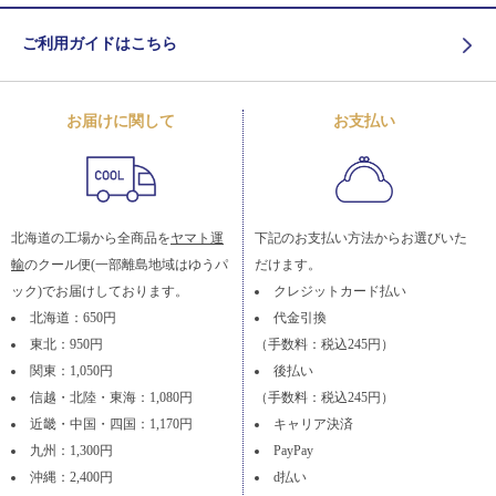
ご利用ガイドはこちら
お届けに関して
お支払い
北海道の工場から全商品を
ヤマト運
下記のお支払い方法からお選びいた
輸
のクール便(一部離島地域はゆうパ
だけます。
ック)でお届けしております。
クレジットカード払い
北海道：650円
代金引換
東北：950円
（手数料：税込245円）
関東：1,050円
後払い
信越・北陸・東海：1,080円
（手数料：税込245円）
近畿・中国・四国：1,170円
キャリア決済
九州：1,300円
PayPay
沖縄：2,400円
d払い