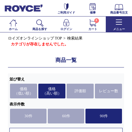
ご利用ガイド
催事
商品番号注文
0
ホーム
商品を探す
ログイン
カート
メニュー
ロイズオンラインショップ TOP
検索結果
カテゴリが存在しませんでした。
商品一覧
並び替え
価格
価格
評価順
レビュー数
（低い順）
（高い順）
表示件数
30件
60件
90件