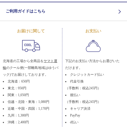
ご利用ガイドはこちら
お届けに関して
お支払い
北海道の工場から全商品を
ヤマト運
下記のお支払い方法からお選びいた
輸
のクール便(一部離島地域はゆうパ
だけます。
ック)でお届けしております。
クレジットカード払い
北海道：650円
代金引換
東北：950円
（手数料：税込245円）
関東：1,050円
後払い
信越・北陸・東海：1,080円
（手数料：税込245円）
近畿・中国・四国：1,170円
キャリア決済
九州：1,300円
PayPay
沖縄：2,400円
d払い