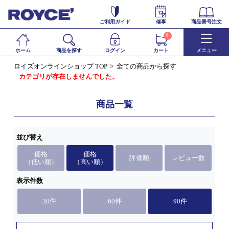
ご利用ガイド
催事
商品番号注文
0
ホーム
商品を探す
ログイン
カート
メニュー
ロイズオンラインショップ TOP
全ての商品から探す
カテゴリが存在しませんでした。
商品一覧
並び替え
価格
価格
評価順
レビュー数
（低い順）
（高い順）
表示件数
30件
60件
90件