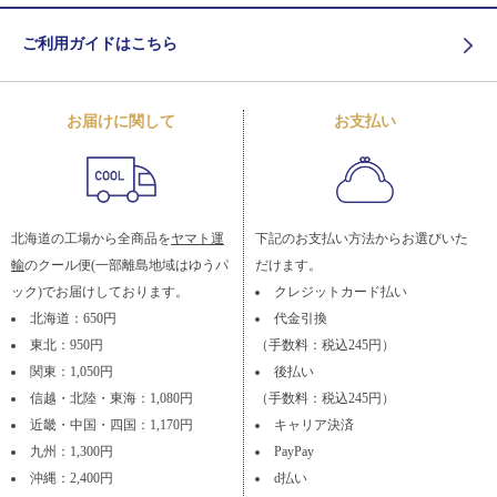
ご利用ガイドはこちら
お届けに関して
お支払い
北海道の工場から全商品を
ヤマト運
下記のお支払い方法からお選びいた
輸
のクール便(一部離島地域はゆうパ
だけます。
ック)でお届けしております。
クレジットカード払い
北海道：650円
代金引換
東北：950円
（手数料：税込245円）
関東：1,050円
後払い
信越・北陸・東海：1,080円
（手数料：税込245円）
近畿・中国・四国：1,170円
キャリア決済
九州：1,300円
PayPay
沖縄：2,400円
d払い