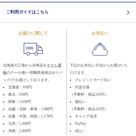
ご利用ガイドはこちら
お届けに関して
お支払い
北海道の工場から全商品を
ヤマト運
下記のお支払い方法からお選びいた
輸
のクール便(一部離島地域はゆうパ
だけます。
ック)でお届けしております。
クレジットカード払い
北海道：650円
代金引換
東北：950円
（手数料：税込245円）
関東：1,050円
後払い
信越・北陸・東海：1,080円
（手数料：税込245円）
近畿・中国・四国：1,170円
キャリア決済
九州：1,300円
PayPay
沖縄：2,400円
d払い