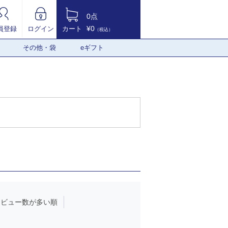
0点
¥0
員登録
ログイン
カート
（税込）
その他・袋
eギフト
レビュー数が多い順