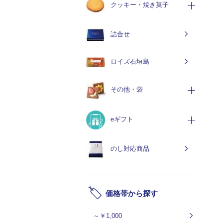
クッキー・焼き菓子
詰合せ
ロイズ石垣島
その他・袋
eギフト
のし対応商品
価格帯から探す
～￥1,000