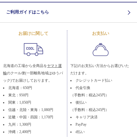
ご利用ガイドはこちら
お届けに関して
お支払い
北海道の工場から全商品を
ヤマト運
下記のお支払い方法からお選びいた
輸
のクール便(一部離島地域はゆうパ
だけます。
ック)でお届けしております。
クレジットカード払い
北海道：650円
代金引換
東北：950円
（手数料：税込245円）
関東：1,050円
後払い
信越・北陸・東海：1,080円
（手数料：税込245円）
近畿・中国・四国：1,170円
キャリア決済
九州：1,300円
PayPay
沖縄：2,400円
d払い