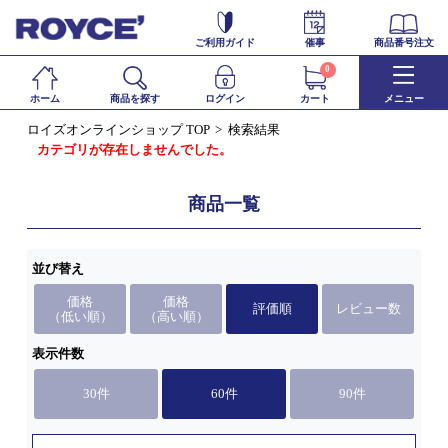
ご利用ガイド
催事
商品番号注文
0
ホーム
商品を探す
ログイン
カート
メニュー
ロイズオンラインショップ TOP
検索結果
カテゴリが存在しませんでした。
商品一覧
並び替え
価格
価格
評価順
レビュー数
（低い順）
（高い順）
表示件数
30件
60件
90件