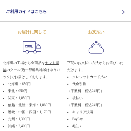
ご利用ガイドはこちら
お届けに関して
お支払い
北海道の工場から全商品を
ヤマト運
下記のお支払い方法からお選びいた
輸
のクール便(一部離島地域はゆうパ
だけます。
ック)でお届けしております。
クレジットカード払い
北海道：650円
代金引換
東北：950円
（手数料：税込245円）
関東：1,050円
後払い
信越・北陸・東海：1,080円
（手数料：税込245円）
近畿・中国・四国：1,170円
キャリア決済
九州：1,300円
PayPay
沖縄：2,400円
d払い