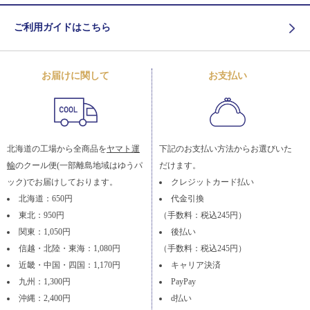
ご利用ガイドはこちら
お届けに関して
お支払い
北海道の工場から全商品を
ヤマト運
下記のお支払い方法からお選びいた
輸
のクール便(一部離島地域はゆうパ
だけます。
ック)でお届けしております。
クレジットカード払い
北海道：650円
代金引換
東北：950円
（手数料：税込245円）
関東：1,050円
後払い
信越・北陸・東海：1,080円
（手数料：税込245円）
近畿・中国・四国：1,170円
キャリア決済
九州：1,300円
PayPay
沖縄：2,400円
d払い