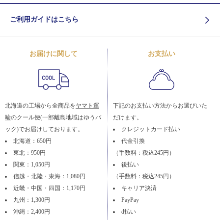
ご利用ガイドはこちら
お届けに関して
お支払い
北海道の工場から全商品を
ヤマト運
下記のお支払い方法からお選びいた
輸
のクール便(一部離島地域はゆうパ
だけます。
ック)でお届けしております。
クレジットカード払い
北海道：650円
代金引換
東北：950円
（手数料：税込245円）
関東：1,050円
後払い
信越・北陸・東海：1,080円
（手数料：税込245円）
近畿・中国・四国：1,170円
キャリア決済
九州：1,300円
PayPay
沖縄：2,400円
d払い