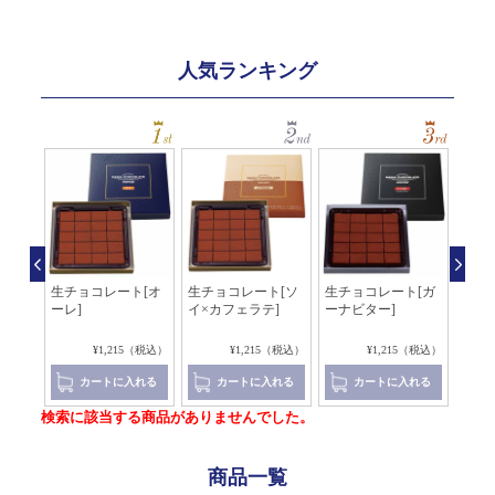
人気ランキング
[シ
生チョコレート[オ
生チョコレート[ソ
生チョコレート[ガ
生チ
ール
ーレ]
イ×カフェラテ]
ーナビター]
ョコ
5（税込）
¥1,215（税込）
¥1,215（税込）
¥1,215（税込）
れる
カートに入れる
カートに入れる
カートに入れる
検索に該当する商品がありませんでした。
商品一覧