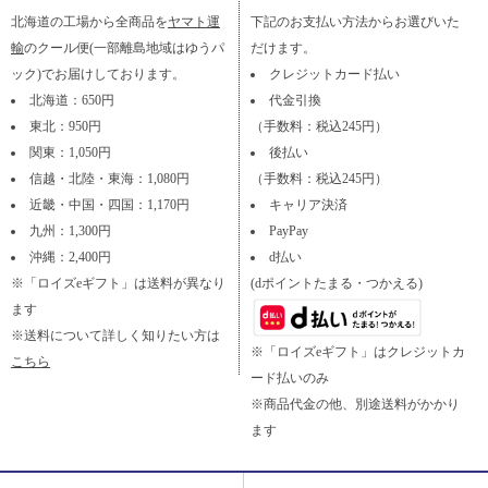
北海道の工場から全商品を
ヤマト運
下記のお支払い方法からお選びいた
輸
のクール便(一部離島地域はゆうパ
だけます。
ック)でお届けしております。
クレジットカード払い
北海道：650円
代金引換
東北：950円
（手数料：税込245円）
関東：1,050円
後払い
信越・北陸・東海：1,080円
（手数料：税込245円）
近畿・中国・四国：1,170円
キャリア決済
九州：1,300円
PayPay
沖縄：2,400円
d払い
※「ロイズeギフト」は送料が異なり
(dポイントたまる・つかえる)
ます
※送料について詳しく知りたい方は
※「ロイズeギフト」はクレジットカ
こちら
ード払いのみ
※商品代金の他、別途送料がかかり
ます