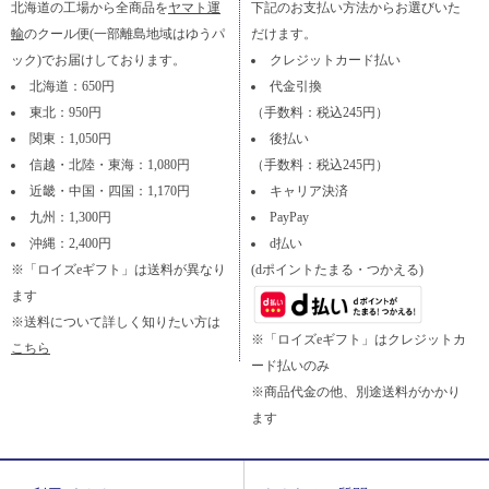
北海道の工場から全商品を
ヤマト運
下記のお支払い方法からお選びいた
輸
のクール便(一部離島地域はゆうパ
だけます。
ック)でお届けしております。
クレジットカード払い
北海道：650円
代金引換
東北：950円
（手数料：税込245円）
関東：1,050円
後払い
信越・北陸・東海：1,080円
（手数料：税込245円）
近畿・中国・四国：1,170円
キャリア決済
九州：1,300円
PayPay
沖縄：2,400円
d払い
※「ロイズeギフト」は送料が異なり
(dポイントたまる・つかえる)
ます
※送料について詳しく知りたい方は
※「ロイズeギフト」はクレジットカ
こちら
ード払いのみ
※商品代金の他、別途送料がかかり
ます