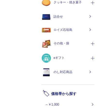
クッキー・焼き菓子
詰合せ
ロイズ石垣島
その他・袋
eギフト
のし対応商品
価格帯から探す
～￥1,000