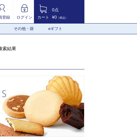
0点
¥0
員登録
ログイン
カート
（税込）
その他・袋
eギフト
検索結果