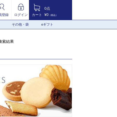
0点
¥0
員登録
ログイン
カート
（税込）
その他・袋
eギフト
検索結果