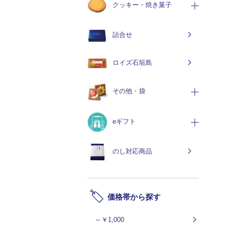
クッキー・焼き菓子
詰合せ
ロイズ石垣島
その他・袋
eギフト
のし対応商品
価格帯から探す
～￥1,000