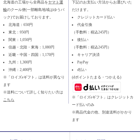
北海道の工場から全商品を
ヤマト運
下記のお支払い方法からお選びいた
輸
のクール便(一部離島地域はゆうパ
だけます。
ック)でお届けしております。
クレジットカード払い
北海道：650円
代金引換
東北：950円
（手数料：税込245円）
関東：1,050円
後払い
信越・北陸・東海：1,080円
（手数料：税込245円）
近畿・中国・四国：1,170円
キャリア決済
九州：1,300円
PayPay
沖縄：2,400円
d払い
※「ロイズeギフト」は送料が異なり
(dポイントたまる・つかえる)
ます
※送料について詳しく知りたい方は
※「ロイズeギフト」はクレジットカ
こちら
ード払いのみ
※商品代金の他、別途送料がかかり
ます