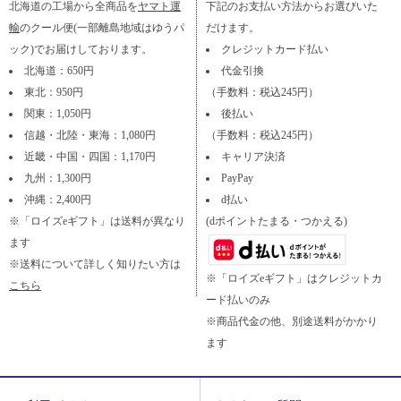
北海道の工場から全商品を
ヤマト運
下記のお支払い方法からお選びいた
輸
のクール便(一部離島地域はゆうパ
だけます。
ック)でお届けしております。
クレジットカード払い
北海道：650円
代金引換
東北：950円
（手数料：税込245円）
関東：1,050円
後払い
信越・北陸・東海：1,080円
（手数料：税込245円）
近畿・中国・四国：1,170円
キャリア決済
九州：1,300円
PayPay
沖縄：2,400円
d払い
※「ロイズeギフト」は送料が異なり
(dポイントたまる・つかえる)
ます
※送料について詳しく知りたい方は
※「ロイズeギフト」はクレジットカ
こちら
ード払いのみ
※商品代金の他、別途送料がかかり
ます