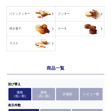
バトンクッキー
クッキー
焼き菓子
ケーキ
ラスク
商品一覧
並び替え
価格
価格
評価順
レビュー数
（低い順）
（高い順）
表示件数