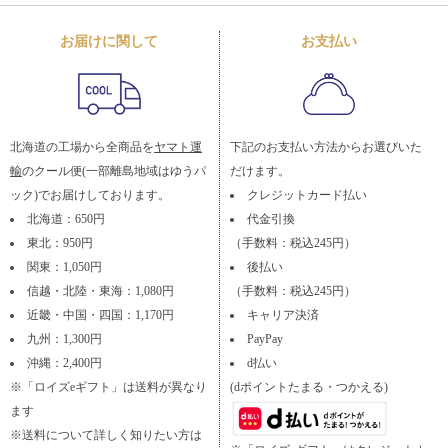
お届けに関して
お支払い
北海道の工場から全商品を
ヤマト運
下記のお支払い方法からお選びいた
輸
のクール便(一部離島地域はゆうパ
だけます。
ック)でお届けしております。
クレジットカード払い
北海道：650円
代金引換
東北：950円
（手数料：税込245円）
関東：1,050円
後払い
信越・北陸・東海：1,080円
（手数料：税込245円）
近畿・中国・四国：1,170円
キャリア決済
九州：1,300円
PayPay
沖縄：2,400円
d払い
※「ロイズeギフト」は送料が異なり
(dポイントたまる・つかえる)
ます
※送料について詳しく知りたい方は