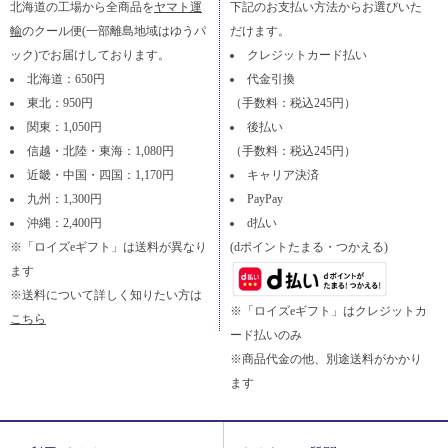
北海道の工場から全商品を
ヤマト運
下記のお支払い方法からお選びいた
輸
のクール便(一部離島地域はゆうパ
だけます。
ック)でお届けしております。
クレジットカード払い
北海道：650円
代金引換
東北：950円
（手数料：税込245円）
関東：1,050円
後払い
信越・北陸・東海：1,080円
（手数料：税込245円）
近畿・中国・四国：1,170円
キャリア決済
九州：1,300円
PayPay
沖縄：2,400円
d払い
※「ロイズeギフト」は送料が異なり
(dポイントたまる・つかえる)
ます
※送料について詳しく知りたい方は
※「ロイズeギフト」はクレジットカ
こちら
ード払いのみ
※商品代金の他、別途送料がかかり
ます