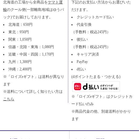
北海道の工場から全商品を
ヤマト運
下記のお支払い方法からお選びいた
輸
のクール便(一部離島地域はゆうパ
だけます。
ック)でお届けしております。
クレジットカード払い
北海道：650円
代金引換
東北：950円
（手数料：税込245円）
関東：1,050円
後払い
信越・北陸・東海：1,080円
（手数料：税込245円）
近畿・中国・四国：1,170円
キャリア決済
九州：1,300円
PayPay
沖縄：2,400円
d払い
※「ロイズeギフト」は送料が異なり
(dポイントたまる・つかえる)
ます
※送料について詳しく知りたい方は
※「ロイズeギフト」はクレジットカ
こちら
ード払いのみ
※商品代金の他、別途送料がかかり
ます