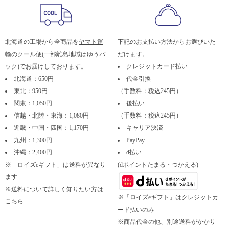
北海道の工場から全商品を
ヤマト運
下記のお支払い方法からお選びいた
輸
のクール便(一部離島地域はゆうパ
だけます。
ック)でお届けしております。
クレジットカード払い
北海道：650円
代金引換
東北：950円
（手数料：税込245円）
関東：1,050円
後払い
信越・北陸・東海：1,080円
（手数料：税込245円）
近畿・中国・四国：1,170円
キャリア決済
九州：1,300円
PayPay
沖縄：2,400円
d払い
※「ロイズeギフト」は送料が異なり
(dポイントたまる・つかえる)
ます
※送料について詳しく知りたい方は
※「ロイズeギフト」はクレジットカ
こちら
ード払いのみ
※商品代金の他、別途送料がかかり