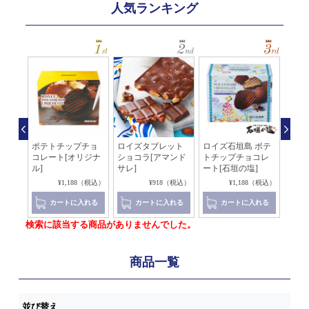
人気ランキング
石垣
ポテトチップチョ
ロイズタブレット
ロイズ石垣島 ポテ
板チ
ート
コレート[オリジナ
ショコラ[アマンド
トチップチョコレ
ピス
ル]
サレ]
ート[石垣の塩]
ー]
（税込）
¥1,188（税込）
¥918（税込）
¥1,188（税込）
れる
カートに入れる
カートに入れる
カートに入れる
検索に該当する商品がありませんでした。
商品一覧
並び替え