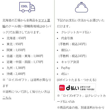
北海道の工場から全商品を
ヤマト運
下記のお支払い方法からお選びいた
輸
のクール便(一部離島地域はゆうパ
だけます。
ック)でお届けしております。
クレジットカード払い
北海道：650円
代金引換
東北：950円
（手数料：税込245円）
関東：1,050円
後払い
信越・北陸・東海：1,080円
（手数料：税込245円）
近畿・中国・四国：1,170円
キャリア決済
九州：1,300円
PayPay
沖縄：2,400円
d払い
※「ロイズeギフト」は送料が異なり
(dポイントたまる・つかえる)
ます
※送料について詳しく知りたい方は
※「ロイズeギフト」はクレジットカ
こちら
ード払いのみ
※商品代金の他、別途送料がかかり