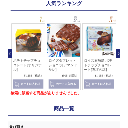
人気ランキング
石垣
ポテトチップチョ
ロイズタブレット
ロイズ石垣島 ポテ
板チ
ート
コレート[オリジナ
ショコラ[アマンド
トチップチョコレ
ピス
ル]
サレ]
ート[石垣の塩]
ー]
（税込）
¥1,188（税込）
¥918（税込）
¥1,188（税込）
れる
カートに入れる
カートに入れる
カートに入れる
検索に該当する商品がありませんでした。
商品一覧
並び替え