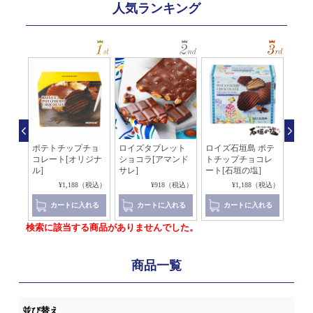
人気ランキング
石垣
ポテトチップチョ
ロイズタブレット
ロイズ石垣島 ポテ
ソイ
ート
コレート[オリジナ
ショコラ[アマンド
トチップチョコレ
チョ
ル]
サレ]
ート[石垣の塩]
（税込）
¥1,188（税込）
¥918（税込）
¥1,188（税込）
れる
カートに入れる
カートに入れる
カートに入れる
検索に該当する商品がありませんでした。
商品一覧
並び替え