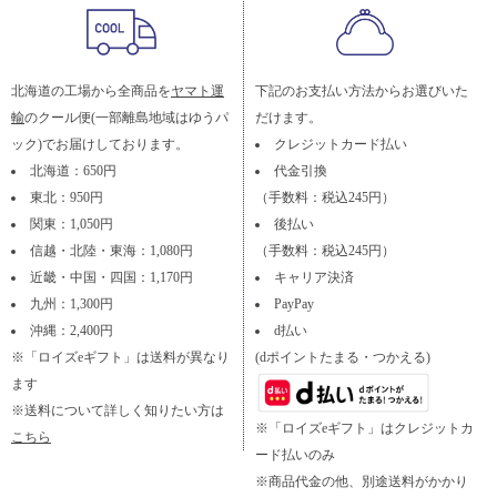
北海道の工場から全商品を
ヤマト運
下記のお支払い方法からお選びいた
輸
のクール便(一部離島地域はゆうパ
だけます。
ック)でお届けしております。
クレジットカード払い
北海道：650円
代金引換
東北：950円
（手数料：税込245円）
関東：1,050円
後払い
信越・北陸・東海：1,080円
（手数料：税込245円）
近畿・中国・四国：1,170円
キャリア決済
九州：1,300円
PayPay
沖縄：2,400円
d払い
※「ロイズeギフト」は送料が異なり
(dポイントたまる・つかえる)
ます
※送料について詳しく知りたい方は
※「ロイズeギフト」はクレジットカ
こちら
ード払いのみ
※商品代金の他、別途送料がかかり