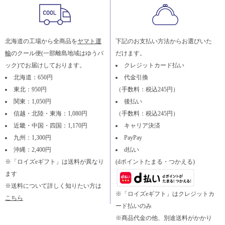
北海道の工場から全商品を
ヤマト運
下記のお支払い方法からお選びいた
輸
のクール便(一部離島地域はゆうパ
だけます。
ック)でお届けしております。
クレジットカード払い
北海道：650円
代金引換
東北：950円
（手数料：税込245円）
関東：1,050円
後払い
信越・北陸・東海：1,080円
（手数料：税込245円）
近畿・中国・四国：1,170円
キャリア決済
九州：1,300円
PayPay
沖縄：2,400円
d払い
※「ロイズeギフト」は送料が異なり
(dポイントたまる・つかえる)
ます
※送料について詳しく知りたい方は
※「ロイズeギフト」はクレジットカ
こちら
ード払いのみ
※商品代金の他、別途送料がかかり