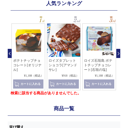
人気ランキング
石垣
ポテトチップチョ
ロイズタブレット
ロイズ石垣島 ポテ
板チ
ート
コレート[オリジナ
ショコラ[アマンド
トチップチョコレ
ピス
ル]
サレ]
ート[石垣の塩]
ー]
（税込）
¥1,188（税込）
¥918（税込）
¥1,188（税込）
れる
カートに入れる
カートに入れる
カートに入れる
検索に該当する商品がありませんでした。
商品一覧
並び替え