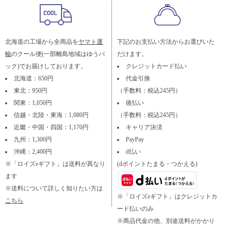
北海道の工場から全商品を
ヤマト運
下記のお支払い方法からお選びいた
輸
のクール便(一部離島地域はゆうパ
だけます。
ック)でお届けしております。
クレジットカード払い
北海道：650円
代金引換
東北：950円
（手数料：税込245円）
関東：1,050円
後払い
信越・北陸・東海：1,080円
（手数料：税込245円）
近畿・中国・四国：1,170円
キャリア決済
九州：1,300円
PayPay
沖縄：2,400円
d払い
※「ロイズeギフト」は送料が異なり
(dポイントたまる・つかえる)
ます
※送料について詳しく知りたい方は
※「ロイズeギフト」はクレジットカ
こちら
ード払いのみ
※商品代金の他、別途送料がかかり