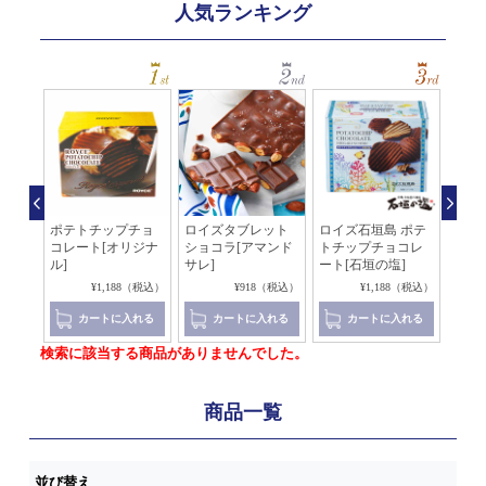
人気ランキング
石垣
ポテトチップチョ
ロイズタブレット
ロイズ石垣島 ポテ
ソイ
ート
コレート[オリジナ
ショコラ[アマンド
トチップチョコレ
チョ
ル]
サレ]
ート[石垣の塩]
（税込）
¥1,188（税込）
¥918（税込）
¥1,188（税込）
れる
カートに入れる
カートに入れる
カートに入れる
検索に該当する商品がありませんでした。
商品一覧
並び替え