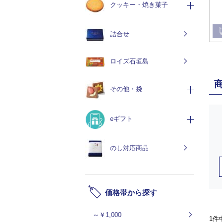
クッキー・焼き菓子
詰合せ
ロイズ石垣島
その他・袋
eギフト
のし対応商品
価格帯から探す
～￥1,000
1件