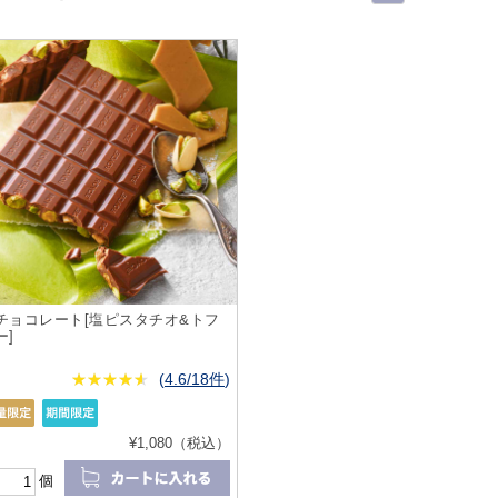
チョコレート[塩ピスタチオ&トフ
ー]
★
★★★★★
★
★
★
★
(
4.6/18件
)
¥1,080（税込）
個