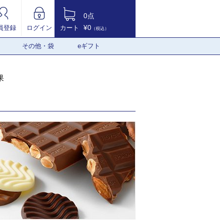
0点
¥0
員登録
ログイン
カート
（税込）
その他・袋
eギフト
果