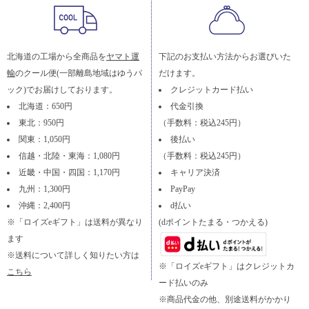
北海道の工場から全商品を
ヤマト運
下記のお支払い方法からお選びいた
輸
のクール便(一部離島地域はゆうパ
だけます。
ック)でお届けしております。
クレジットカード払い
北海道：650円
代金引換
東北：950円
（手数料：税込245円）
関東：1,050円
後払い
信越・北陸・東海：1,080円
（手数料：税込245円）
近畿・中国・四国：1,170円
キャリア決済
九州：1,300円
PayPay
沖縄：2,400円
d払い
※「ロイズeギフト」は送料が異なり
(dポイントたまる・つかえる)
ます
※送料について詳しく知りたい方は
※「ロイズeギフト」はクレジットカ
こちら
ード払いのみ
※商品代金の他、別途送料がかかり