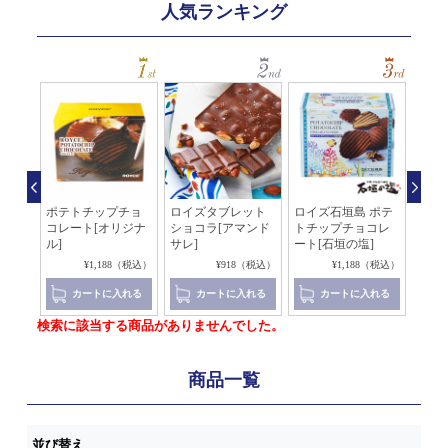
人気ランキング
石垣
ポテトチップチョ
ロイズタブレット
ロイズ石垣島 ポテ
ソイ
ート
コレート[オリジナ
ショコラ[アマンド
トチップチョコレ
チョ
ル]
サレ]
ート[石垣の塩]
（税込）
¥1,188（税込）
¥918（税込）
¥1,188（税込）
れる
カートに入れる
カートに入れる
カートに入れる
検索に該当する商品がありませんでした。
商品一覧
並び替え