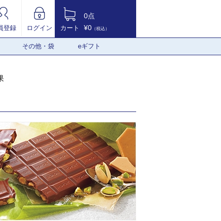
0点
¥0
員登録
ログイン
カート
（税込）
その他・袋
eギフト
果