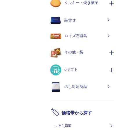
クッキー・焼き菓子
詰合せ
ロイズ石垣島
その他・袋
eギフト
のし対応商品
価格帯から探す
～￥1,000