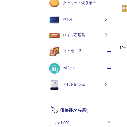
クッキー・焼き菓子
詰合せ
ロイズ石垣島
1件
その他・袋
eギフト
のし対応商品
価格帯から探す
～￥1,000