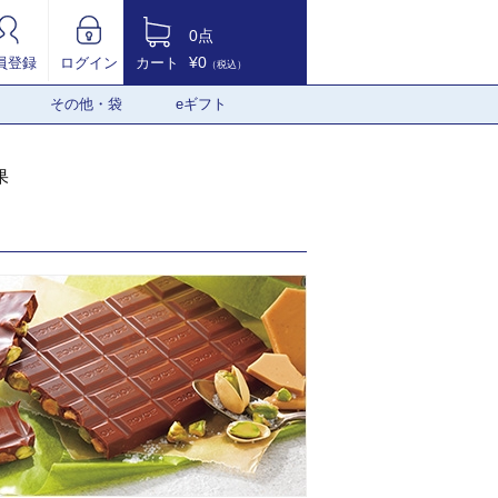
0点
¥0
員登録
ログイン
カート
（税込）
その他・袋
eギフト
果