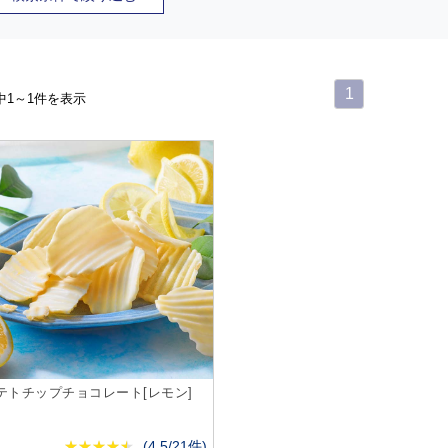
1
中1～1件を表示
テトチップチョコレート[レモン]
★
★★★★★
★
★
★
★
(
4.5/21件
)