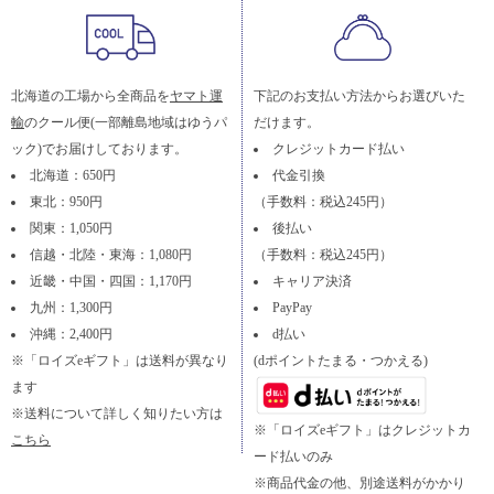
北海道の工場から全商品を
ヤマト運
下記のお支払い方法からお選びいた
輸
のクール便(一部離島地域はゆうパ
だけます。
ック)でお届けしております。
クレジットカード払い
北海道：650円
代金引換
東北：950円
（手数料：税込245円）
関東：1,050円
後払い
信越・北陸・東海：1,080円
（手数料：税込245円）
近畿・中国・四国：1,170円
キャリア決済
九州：1,300円
PayPay
沖縄：2,400円
d払い
※「ロイズeギフト」は送料が異なり
(dポイントたまる・つかえる)
ます
※送料について詳しく知りたい方は
※「ロイズeギフト」はクレジットカ
こちら
ード払いのみ
※商品代金の他、別途送料がかかり