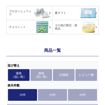
ブルターニュフェ
夏ギフト
ア
その他の限定・新
チョコミント
商品
商品一覧
並び替え
価格
価格
評価順
レビュー数
（低い順）
（高い順）
表示件数
30件
60件
90件