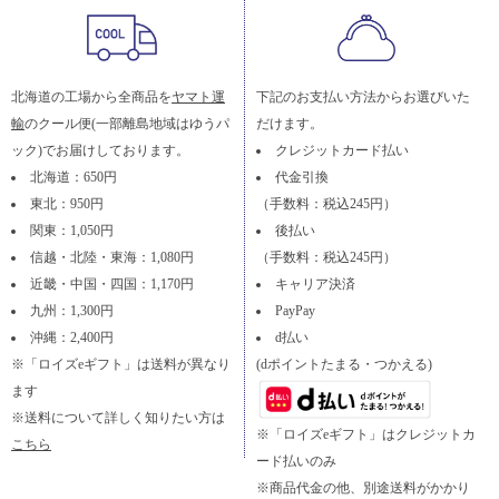
北海道の工場から全商品を
ヤマト運
下記のお支払い方法からお選びいた
輸
のクール便(一部離島地域はゆうパ
だけます。
ック)でお届けしております。
クレジットカード払い
北海道：650円
代金引換
東北：950円
（手数料：税込245円）
関東：1,050円
後払い
信越・北陸・東海：1,080円
（手数料：税込245円）
近畿・中国・四国：1,170円
キャリア決済
九州：1,300円
PayPay
沖縄：2,400円
d払い
※「ロイズeギフト」は送料が異なり
(dポイントたまる・つかえる)
ます
※送料について詳しく知りたい方は
※「ロイズeギフト」はクレジットカ
こちら
ード払いのみ
※商品代金の他、別途送料がかかり