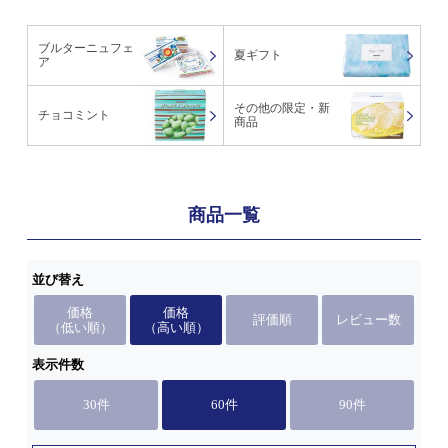
ブルターニュフェ
夏ギフト
ア
その他の限定・新
チョコミント
商品
商品一覧
並び替え
価格
価格
評価順
レビュー数
（低い順）
（高い順）
表示件数
30件
60件
90件