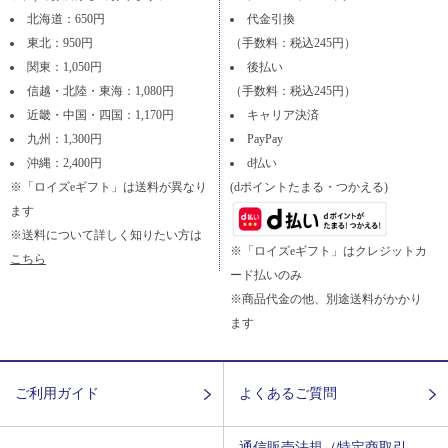
北海道：650円
代金引換
東北：950円
（手数料：税込245円）
関東：1,050円
後払い
信越・北陸・東海：1,080円
（手数料：税込245円）
近畿・中国・四国：1,170円
キャリア決済
九州：1,300円
PayPay
沖縄：2,400円
d払い
※「ロイズeギフト」は送料が異なり
(dポイントたまる・つかえる)
ます
※送料について詳しく知りたい方は
※「ロイズeギフト」はクレジットカ
こちら
ード払いのみ
※商品代金の他、別途送料がかかり
ます
ご利用ガイド
よくあるご質問
通信販売法規（特定商取引