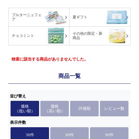
ブルターニュフェ
夏ギフト
ア
その他の限定・新
チョコミント
商品
検索に該当する商品がありませんでした。
商品一覧
並び替え
価格
価格
評価順
レビュー数
（低い順）
（高い順）
表示件数
30件
60件
90件