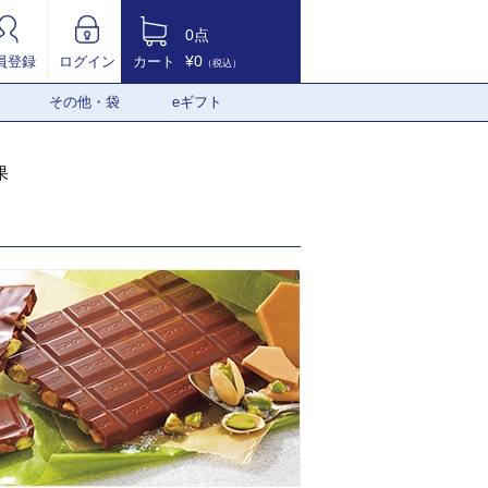
0点
¥0
員登録
ログイン
カート
（税込）
その他・袋
eギフト
果