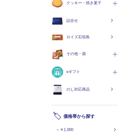
クッキー・焼き菓子
詰合せ
ロイズ石垣島
その他・袋
eギフト
のし対応商品
価格帯から探す
～￥1,000