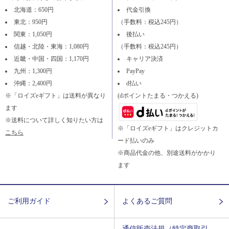
北海道：650円
代金引換
東北：950円
（手数料：税込245円）
関東：1,050円
後払い
信越・北陸・東海：1,080円
（手数料：税込245円）
近畿・中国・四国：1,170円
キャリア決済
九州：1,300円
PayPay
沖縄：2,400円
d払い
※「ロイズeギフト」は送料が異なり
(dポイントたまる・つかえる)
ます
※送料について詳しく知りたい方は
※「ロイズeギフト」はクレジットカ
こちら
ード払いのみ
※商品代金の他、別途送料がかかり
ます
ご利用ガイド
よくあるご質問
通信販売法規（特定商取引