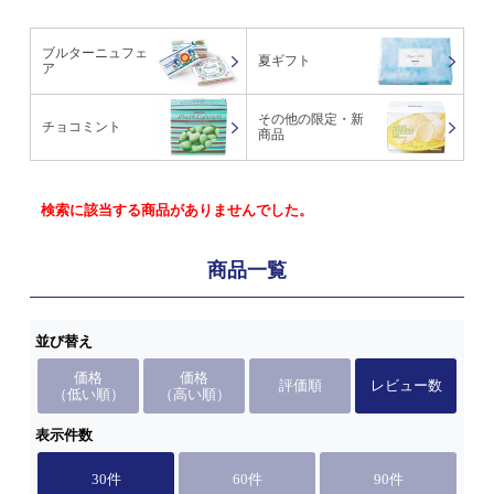
ブルターニュフェ
夏ギフト
ア
その他の限定・新
チョコミント
商品
検索に該当する商品がありませんでした。
商品一覧
並び替え
価格
価格
評価順
レビュー数
（低い順）
（高い順）
表示件数
30件
60件
90件