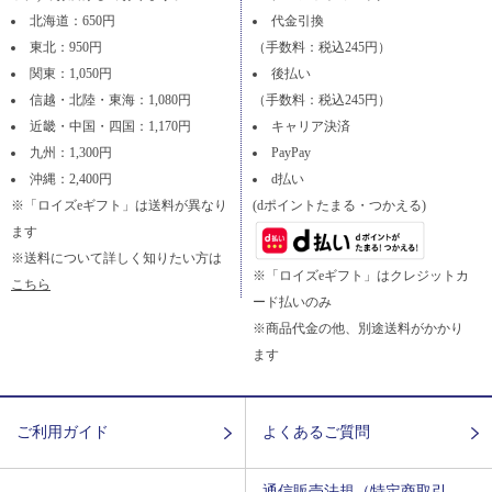
北海道：650円
代金引換
東北：950円
（手数料：税込245円）
関東：1,050円
後払い
信越・北陸・東海：1,080円
（手数料：税込245円）
近畿・中国・四国：1,170円
キャリア決済
九州：1,300円
PayPay
沖縄：2,400円
d払い
※「ロイズeギフト」は送料が異なり
(dポイントたまる・つかえる)
ます
※送料について詳しく知りたい方は
※「ロイズeギフト」はクレジットカ
こちら
ード払いのみ
※商品代金の他、別途送料がかかり
ます
ご利用ガイド
よくあるご質問
通信販売法規（特定商取引