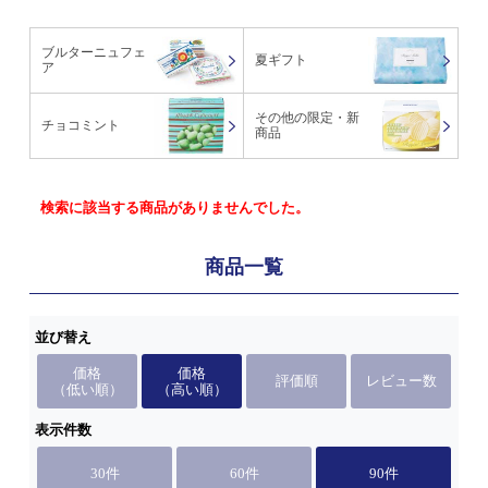
ブルターニュフェ
夏ギフト
ア
その他の限定・新
チョコミント
商品
検索に該当する商品がありませんでした。
商品一覧
並び替え
価格
価格
評価順
レビュー数
（低い順）
（高い順）
表示件数
30件
60件
90件