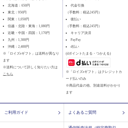
北海道：650円
代金引換
東北：950円
（手数料：税込245円）
関東：1,050円
後払い
信越・北陸・東海：1,080円
（手数料：税込245円）
近畿・中国・四国：1,170円
キャリア決済
九州：1,300円
PayPay
沖縄：2,400円
d払い
※「ロイズeギフト」は送料が異なり
(dポイントたまる・つかえる)
ます
※送料について詳しく知りたい方は
※「ロイズeギフト」はクレジットカ
こちら
ード払いのみ
※商品代金の他、別途送料がかかり
ます
ご利用ガイド
よくあるご質問
通信販売法規（特定商取引