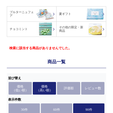
ブルターニュフェ
夏ギフト
ア
その他の限定・新
チョコミント
商品
検索に該当する商品がありませんでした。
商品一覧
並び替え
価格
価格
評価順
レビュー数
（低い順）
（高い順）
表示件数
30件
60件
90件