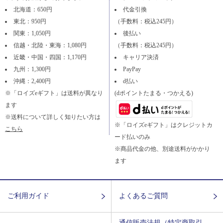
北海道：650円
代金引換
東北：950円
（手数料：税込245円）
関東：1,050円
後払い
信越・北陸・東海：1,080円
（手数料：税込245円）
近畿・中国・四国：1,170円
キャリア決済
九州：1,300円
PayPay
沖縄：2,400円
d払い
※「ロイズeギフト」は送料が異なり
(dポイントたまる・つかえる)
ます
※送料について詳しく知りたい方は
※「ロイズeギフト」はクレジットカ
こちら
ード払いのみ
※商品代金の他、別途送料がかかり
ます
ご利用ガイド
よくあるご質問
通信販売法規（特定商取引