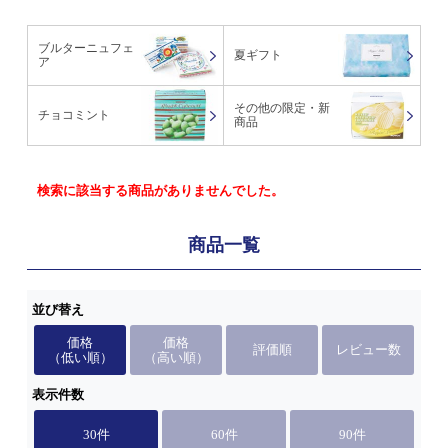
ブルターニュフェ
夏ギフト
ア
その他の限定・新
チョコミント
商品
検索に該当する商品がありませんでした。
商品一覧
並び替え
価格
価格
評価順
レビュー数
（低い順）
（高い順）
表示件数
30件
60件
90件