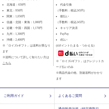
北海道：650円
代金引換
東北：950円
（手数料：税込245円）
関東：1,050円
後払い
信越・北陸・東海：1,080円
（手数料：税込245円）
近畿・中国・四国：1,170円
キャリア決済
九州：1,300円
PayPay
沖縄：2,400円
d払い
※「ロイズeギフト」は送料が異なり
(dポイントたまる・つかえる)
ます
※送料について詳しく知りたい方は
※「ロイズeギフト」はクレジットカ
こちら
ード払いのみ
※商品代金の他、別途送料がかかり
ます
ご利用ガイド
よくあるご質問
通信販売法規（特定商取引