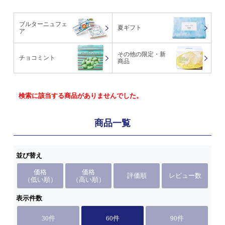
ブルターニュフェ
夏ギフト
ア
その他の限定・新
チョコミント
商品
検索に該当する商品がありませんでした。
商品一覧
並び替え
価格
価格
評価順
レビュー数
（低い順）
（高い順）
表示件数
30件
60件
90件