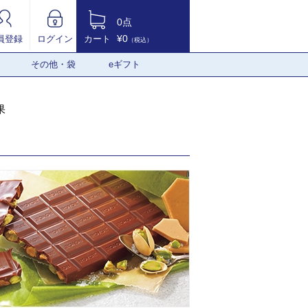
0点
¥0
員登録
ログイン
カート
（税込）
その他・袋
eギフト
果