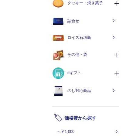
クッキー・焼き菓子
詰合せ
ロイズ石垣島
その他・袋
eギフト
のし対応商品
価格帯から探す
～￥1,000