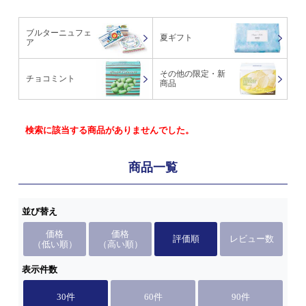
ブルターニュフェ
夏ギフト
ア
その他の限定・新
チョコミント
商品
検索に該当する商品がありませんでした。
商品一覧
並び替え
価格
価格
評価順
レビュー数
（低い順）
（高い順）
表示件数
30件
60件
90件