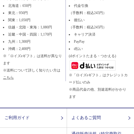
北海道：650円
代金引換
東北：950円
（手数料：税込245円）
関東：1,050円
後払い
信越・北陸・東海：1,080円
（手数料：税込245円）
近畿・中国・四国：1,170円
キャリア決済
九州：1,300円
PayPay
沖縄：2,400円
d払い
※「ロイズeギフト」は送料が異なり
(dポイントたまる・つかえる)
ます
※送料について詳しく知りたい方は
※「ロイズeギフト」はクレジットカ
こちら
ード払いのみ
※商品代金の他、別途送料がかかり
ます
ご利用ガイド
よくあるご質問
通信販売法規（特定商取引