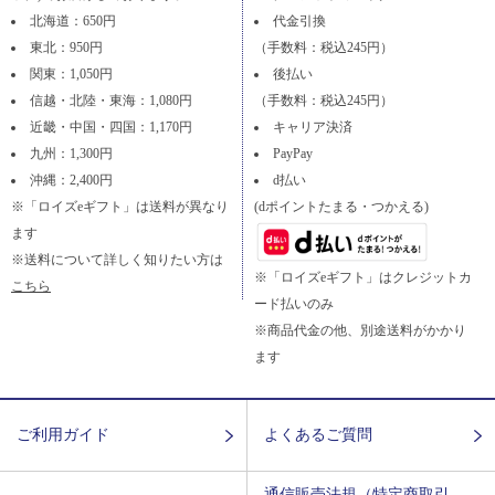
北海道：650円
代金引換
東北：950円
（手数料：税込245円）
関東：1,050円
後払い
信越・北陸・東海：1,080円
（手数料：税込245円）
近畿・中国・四国：1,170円
キャリア決済
九州：1,300円
PayPay
沖縄：2,400円
d払い
※「ロイズeギフト」は送料が異なり
(dポイントたまる・つかえる)
ます
※送料について詳しく知りたい方は
※「ロイズeギフト」はクレジットカ
こちら
ード払いのみ
※商品代金の他、別途送料がかかり
ます
ご利用ガイド
よくあるご質問
通信販売法規（特定商取引