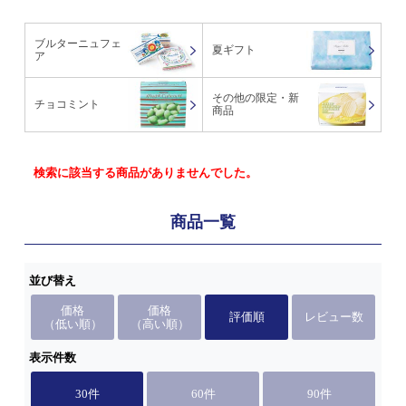
ブルターニュフェ
夏ギフト
ア
その他の限定・新
チョコミント
商品
検索に該当する商品がありませんでした。
商品一覧
並び替え
価格
価格
評価順
レビュー数
（低い順）
（高い順）
表示件数
30件
60件
90件