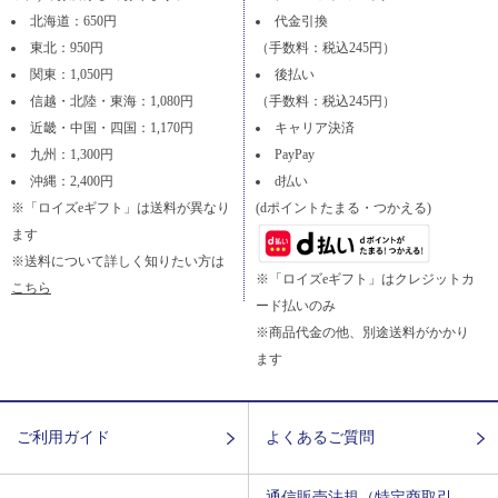
北海道：650円
代金引換
東北：950円
（手数料：税込245円）
関東：1,050円
後払い
信越・北陸・東海：1,080円
（手数料：税込245円）
近畿・中国・四国：1,170円
キャリア決済
九州：1,300円
PayPay
沖縄：2,400円
d払い
※「ロイズeギフト」は送料が異なり
(dポイントたまる・つかえる)
ます
※送料について詳しく知りたい方は
※「ロイズeギフト」はクレジットカ
こちら
ード払いのみ
※商品代金の他、別途送料がかかり
ます
ご利用ガイド
よくあるご質問
通信販売法規（特定商取引