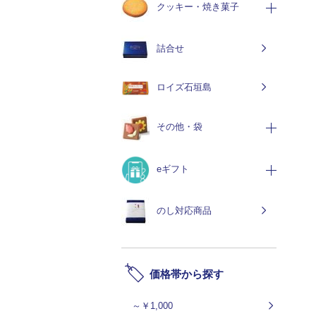
クッキー・焼き菓子
詰合せ
ロイズ石垣島
その他・袋
eギフト
のし対応商品
価格帯から探す
～￥1,000