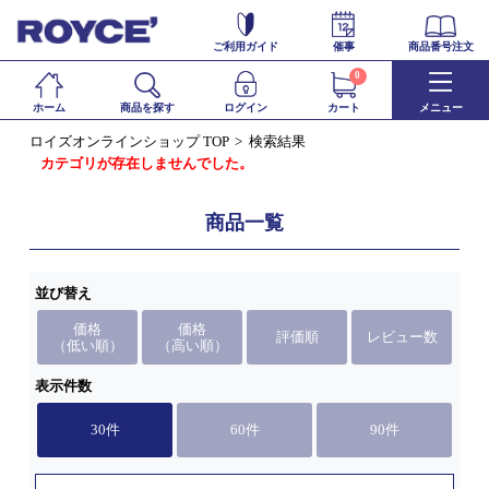
ご利用ガイド
催事
商品番号注文
0
ホーム
商品を探す
ログイン
カート
メニュー
ロイズオンラインショップ TOP
検索結果
カテゴリが存在しませんでした。
商品一覧
並び替え
価格
価格
評価順
レビュー数
（低い順）
（高い順）
表示件数
30件
60件
90件