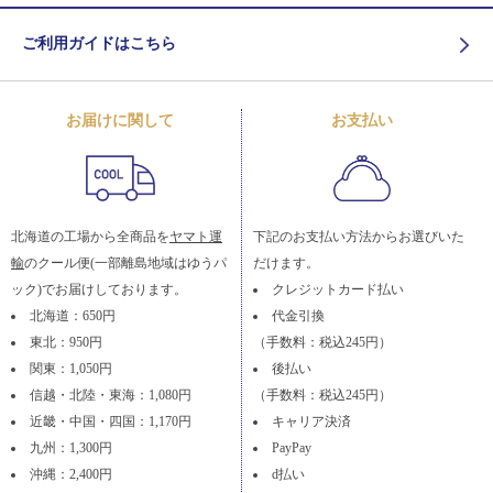
ご利用ガイドはこちら
お届けに関して
お支払い
北海道の工場から全商品を
ヤマト運
下記のお支払い方法からお選びいた
輸
のクール便(一部離島地域はゆうパ
だけます。
ック)でお届けしております。
クレジットカード払い
北海道：650円
代金引換
東北：950円
（手数料：税込245円）
関東：1,050円
後払い
信越・北陸・東海：1,080円
（手数料：税込245円）
近畿・中国・四国：1,170円
キャリア決済
九州：1,300円
PayPay
沖縄：2,400円
d払い