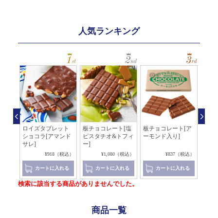
人気ランキング
コレ
ロイズタブレット
板チョコレート[塩
板チョコレート[ア
アマ
ショコラ[アマンド
ピスタチオ&トフィ
ーモンド入り]
[チョ
サレ]
ー]
4（税込）
¥918（税込）
¥1,080（税込）
¥837（税込）
れる
カートに入れる
カートに入れる
カートに入れる
検索に該当する商品がありませんでした。
商品一覧