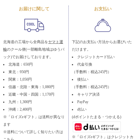
お届けに関して
お支払い
北海道の工場から全商品を
ヤマト運
下記のお支払い方法からお選びいた
輸
のクール便(一部離島地域はゆうパ
だけます。
ック)でお届けしております。
クレジットカード払い
北海道：650円
代金引換
東北：950円
（手数料：税込245円）
関東：1,050円
後払い
信越・北陸・東海：1,080円
（手数料：税込245円）
近畿・中国・四国：1,170円
キャリア決済
九州：1,300円
PayPay
沖縄：2,400円
d払い
※「ロイズeギフト」は送料が異なり
(dポイントたまる・つかえる)
ます
※送料について詳しく知りたい方は
※「ロイズeギフト」はクレジットカ
こちら