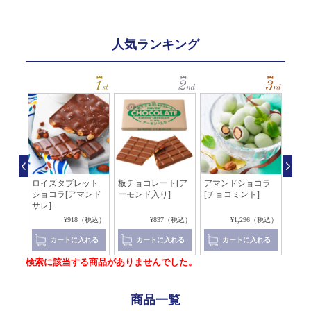
人気ランキング
チョ
ロイズタブレット
板チョコレート[ア
アマンドショコラ
チョ
]
ショコラ[アマンド
ーモンド入り]
[チョコミント]
ハー
サレ]
リーム
（税込）
¥918（税込）
¥837（税込）
¥1,296（税込）
れる
カートに入れる
カートに入れる
カートに入れる
検索に該当する商品がありませんでした。
商品一覧