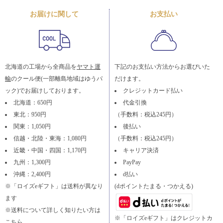
お届けに関して
お支払い
北海道の工場から全商品を
ヤマト運
下記のお支払い方法からお選びいた
輸
のクール便(一部離島地域はゆうパ
だけます。
ック)でお届けしております。
クレジットカード払い
北海道：650円
代金引換
東北：950円
（手数料：税込245円）
関東：1,050円
後払い
信越・北陸・東海：1,080円
（手数料：税込245円）
近畿・中国・四国：1,170円
キャリア決済
九州：1,300円
PayPay
沖縄：2,400円
d払い
※「ロイズeギフト」は送料が異なり
(dポイントたまる・つかえる)
ます
※送料について詳しく知りたい方は
※「ロイズeギフト」はクレジットカ
こちら