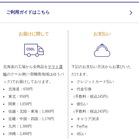
ご利用ガイドはこちら
お届けに関して
お支払い
北海道の工場から全商品を
ヤマト運
下記のお支払い方法からお選びいた
輸
のクール便(一部離島地域はゆうパ
だけます。
ック)でお届けしております。
クレジットカード払い
北海道：650円
代金引換
東北：950円
（手数料：税込245円）
関東：1,050円
後払い
信越・北陸・東海：1,080円
（手数料：税込245円）
近畿・中国・四国：1,170円
キャリア決済
九州：1,300円
PayPay
沖縄：2,400円
d払い