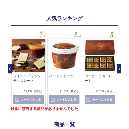
人気ランキング
チョ
ソイエスプレッソ
パートショコラ
コーヒーチョコレ
コー
ジナ
チョコレート
ート
チョ
（税込）
¥1,134（税込）
¥1,053（税込）
¥1,296（税込）
れる
カートに入れる
カートに入れる
カートに入れる
検索に該当する商品がありませんでした。
商品一覧