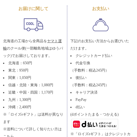
お届けに関して
お支払い
北海道の工場から全商品を
ヤマト運
下記のお支払い方法からお選びいた
輸
のクール便(一部離島地域はゆうパ
だけます。
ック)でお届けしております。
クレジットカード払い
北海道：650円
代金引換
東北：950円
（手数料：税込245円）
関東：1,050円
後払い
信越・北陸・東海：1,080円
（手数料：税込245円）
近畿・中国・四国：1,170円
キャリア決済
九州：1,300円
PayPay
沖縄：2,400円
d払い
※「ロイズeギフト」は送料が異なり
(dポイントたまる・つかえる)
ます
※送料について詳しく知りたい方は
※「ロイズeギフト」はクレジットカ
こちら